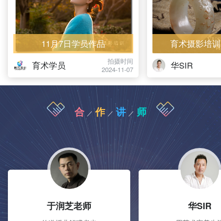
11月7日学员作品
育术摄影培训
拍摄时间
育术学员
华SIR
2024-11-07
合
作
讲
师
／
／
／
于润芝老师
华SIR