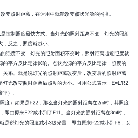
够改变照射距离，在运用中就能改变点状光源的照度。
也是控制照度最快方式。当灯光的照射距离不变，灯光的照射
大，反之，照度就越小。
光的强度不变，灯光的照射面积不变时，照射距离越近照度就
源的平方反比定律影响。点状光源的平方反比定律：照度的
）关系。就是说灯光的照射距离改变后，改变后的照射距离
是灯光改变照射距离后照度的大小。可用公式表示：
E=L/R2
倍率）。
照度）如果是
F22
，那么当灯光的照射距离在
2m
时，其照度
，即由原来
F22
减小到了
F11
。当灯光的照射距离在
3m
时，
就是说灯光的照度减小
3
级光量，即由原来
F22
减小到
F8
，以