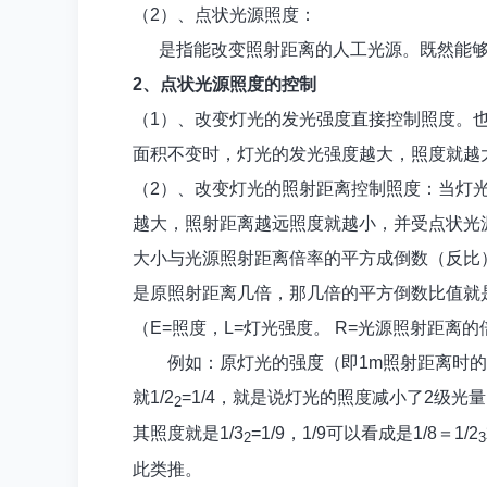
（
2
）、点状光源照度：
是指能改变照射距离的人工光源。既然能
2
、点状光源照度的控制
（
1
）、改变灯光的发光强度直接控制照度。
面积不变时，灯光的发光强度越大，照度就越
（
2
）、改变灯光的照射距离控制照度：当灯
越大，照射距离越远照度就越小，并受点状光
大小与光源照射距离倍率的平方成倒数（反比
是原照射距离几倍，那几倍的平方倒数比值就
（
E=
照度，
L=
灯光强度。
R=
光源照射距离的
例如：原灯光的强度（即
1m
照射距离时的
就
1/2
=1/4
，就是说灯光的照度减小了
2
级光量
2
其照度就是
1/3
=1/9
，
1/9
可以看成是
1/8
＝
1/2
2
3
此类推。