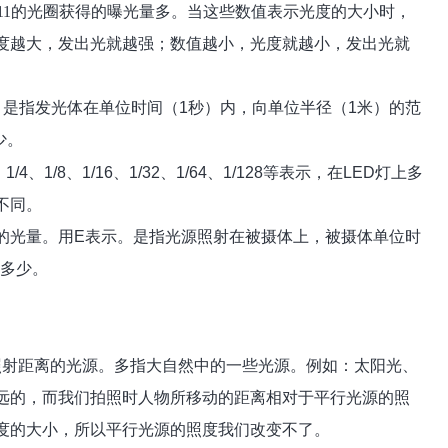
f11的光圈获得的曝光量多。当这些数值表示光度的大小时，
度越大，发出光就越强；数值越小，光度就越小，发出光就
。是指发光体在单位时间（
1
秒）内，向单位半径（
1
米）的范
少。
、
1/4
、
1/8
、
1/16
、
1/32
、
1/64
、
1/128
等表示，在
LED
灯上多
不同。
的光量。用
E
表示。是指光源照射在被摄体上，被摄体单位时
多少。
照射距离的光源。多指大自然中的一些光源。例如：太阳光、
远的
，
而我们拍照时人物所移动的距离相对于平行光源的照
度的大小，所以平行光源的照度我们改变不了。