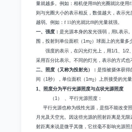
量就越多。例如：相机使用f8的光圈就比使用
则与光圈大小的表示相反，数值越大，表示光
越弱。例如：f 11的光就比f8的光量就强。
一、强度：
是光源本身的发光强弱，用
L
表示
围，投射到单位面积（
1
m
）球面上的光量多
2
强度的表示，在闪光灯光上，用
1/1
、
1/2
采用百分比表示。不同的灯光，表示的方式也
二、照度（又称为投射光）：
是指被摄体获得
间（
1
秒），单位面积（
1
m
）上所接受的光量
2
1
、照度分为平行光源照度与点状光源照度
（1）
、平行光源照度：
平行光源也称为线性光源，是指不能改变
月光及天空光。因这些光源的照射距离是无限
射距离来说是微乎其微，它丝毫不影响光源照