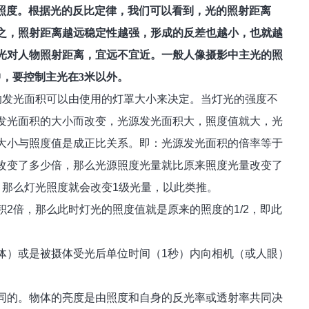
照度。根据光的反比定律，我们可以看到，光的照射距离
之，照射距离越远稳定性越强，形成的反差也越小，也就越
光对人物照射距离，宜远不宜近。一般人像摄影中主光的照
，要控制主光在3米以外。
的发光面积可以由使用的灯罩大小来决定。当灯光的强度不
发光面积的大小而改变，光源发光面积大，照度值就大，光
大小与照度值是成正比关系。即：光源发光面积的倍率等于
改变了多少倍，那么光源照度光量就比原来照度光量改变了
，那么灯光照度就会改变
1
级光量，以此类推。
积
2
倍，那么此时灯光的照度值就是原来的照度的
1/2
，即此
。
体）或是被摄体受光后单位时间（
1
秒）内向相机（或人眼）
同的。物体的亮度是由照度和自身的反光率或透射率共同决