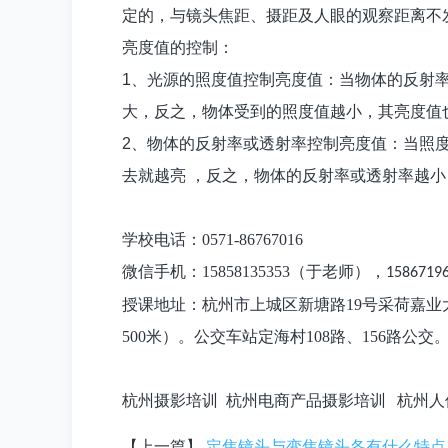
定的，与镜头焦距、摄距及人眼的观察距离不
亮度值的控制：
1
、光源的照度值控制亮度值：当物体的反射
大，反之，物体受到的照度值越小，其亮度值
2
、物体的反射率或透射率控制亮度值：当照
去就越亮
，反之，物体的反射率或透射率越小
学校电话：0571-86767016
微信手机：15858135353（于老师），
1586719
授课地址：杭州市上城区新塘路19号采荷嘉业大
500米）。公交车站定海村
108路、156路公交
杭州摄影培训
杭州电商产品摄影培训
杭州人
【上一篇】
定焦镜头与变焦镜头各有什么特点