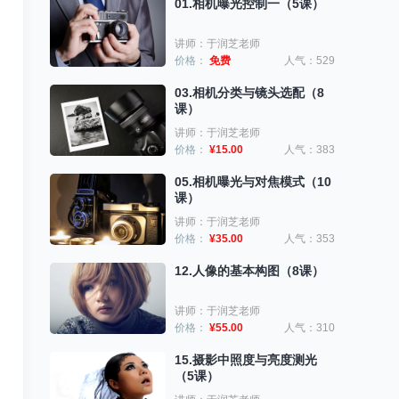
01.相机曝光控制一（5课）
讲师：于润芝老师
价格：
免费
人气：529
03.相机分类与镜头选配（8
课）
讲师：于润芝老师
价格：
¥15.00
人气：383
05.相机曝光与对焦模式（10
课）
讲师：于润芝老师
价格：
¥35.00
人气：353
12.人像的基本构图（8课）
讲师：于润芝老师
价格：
¥55.00
人气：310
15.摄影中照度与亮度测光
（5课）