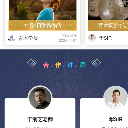
11月7日学员作品
育术摄影培训
拍摄时间
育术学员
华SIR
2024-11-07
合
作
讲
师
／
／
／
于润芝老师
华SIR