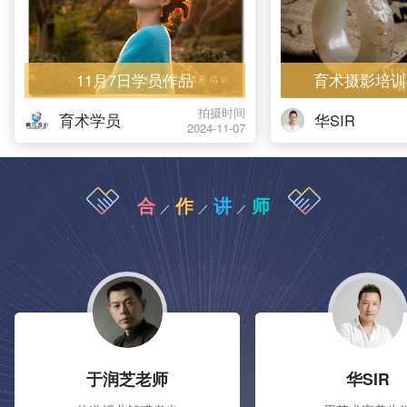
11月7日学员作品
育术摄影培训
拍摄时间
育术学员
华SIR
2024-11-07
合
作
讲
师
／
／
／
于润芝老师
华SIR