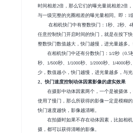
时间相差
2
倍，那么它们的曝光量就相差
2
倍，
与一级完整的光圈相差的曝光量相同。
即
：
1
在相机快门中有
整数快门：
1
秒、
2
秒、
4
任意控制快门开启时间的快门，就是在按下快
整数快门数值越大，快门越慢，进光量越多。
在
相机
快门
中
还有
分数快门：
秒（
0.5
1/2
秒、
秒、
秒、
秒、
4
秒
1/500
1/1000
1/2000
1/
000
少，数值越小，快门越慢，进光量越多
，与光
2
、快门速度控制动体因素影像的虚实效果
在
摄影
中
动体因素两个，一个是被摄体，
使用了慢门，那么所获得的影像一定是模糊的
快门速度越快，影像越清晰
。
在拍摄
时
如果不存在动体因素，比如相机
摄
，都可以获得清晰的影像
。