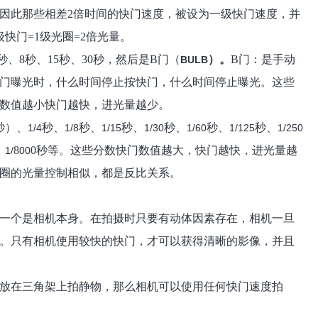
因此那些相差
2
倍时间的快门速度，被设为一级快门速度，并
级快门
=1
级光圈
=2
倍光量。
秒、
8
秒、
15
秒、
30
秒，然后是
B
门（
）。
B
门：是手动
BULB
门曝光时，什么时间停止按快门，什么时间停止曝光。
这些
数值越小快门越快，进光量越少。
秒）、
秒、
秒、
秒、
秒、
秒、
秒、
1/4
1/8
1/15
1/30
1/60
1/125
1/250
、
8
0
秒等。
这些
分数快门数值越大，快门越快，进光量越
1/
00
圈的光量控制相似，都是反比关系
。
一个是相机本身。在拍摄时只要
有动体因素存在，相机一旦
。只有相机使用较快的快门，才可以获得清晰的影像
，并且
放在三角架上拍静物，那么相机可以使用任何快门速度拍