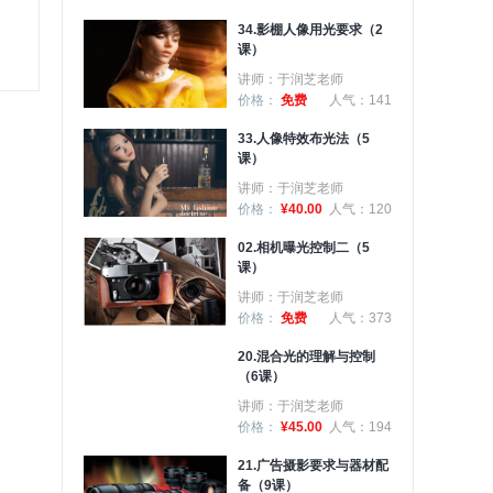
34.影棚人像用光要求（2
课）
讲师：于润芝老师
价格：
免费
人气：141
33.人像特效布光法（5
课）
讲师：于润芝老师
价格：
¥40.00
人气：120
02.相机曝光控制二（5
课）
讲师：于润芝老师
价格：
免费
人气：373
20.混合光的理解与控制
（6课）
讲师：于润芝老师
价格：
¥45.00
人气：194
21.广告摄影要求与器材配
备（9课）