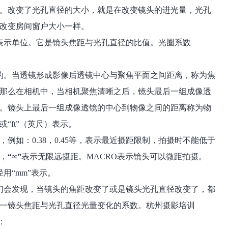
。改变了光孔
直径
的大小，就是在改变镜头的进光量
，光孔
改变房间
窗户大小
一样。
表示单位。它是镜头焦距与光孔直径的比值。
光圈系数
的。当透镜形成影像后
透镜中心与聚焦平面之间距离
，称为焦
那么
在相机中，
当
相机聚焦清晰之后，
镜头最后一组成像透
。
镜头
上
最后一组成像透镜的中心到
物像
之间的距离称为物
”或“
ft
”（英尺）表示
。
，例如：
0.38
，
0.45
等，表示最近摄距限制，拍摄时不能低于
，
“∞”
表示无
限远摄距
。
MACRO
表示镜头可以微距拍摄。
径用
“
mm
”表示
。
们会发现，当镜头的焦距改变了或是镜头光孔直径改变了，都
一镜头焦距与光孔直径光量变化的系数。
杭州摄影培训
：