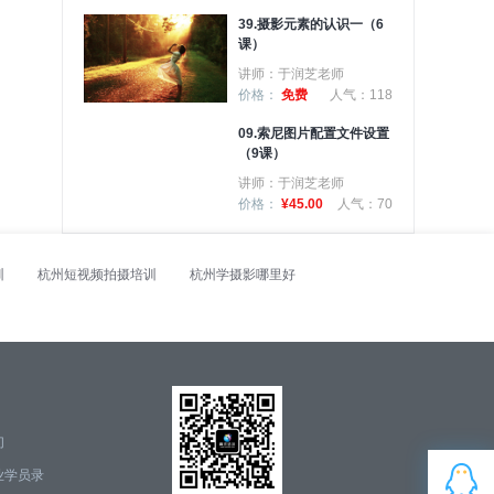
39.摄影元素的认识一（6
课）
讲师：于润芝老师
价格：
免费
人气：118
09.索尼图片配置文件设置
（9课）
讲师：于润芝老师
价格：
¥45.00
人气：70
训
杭州短视频拍摄培训
杭州学摄影哪里好
们
业学员录