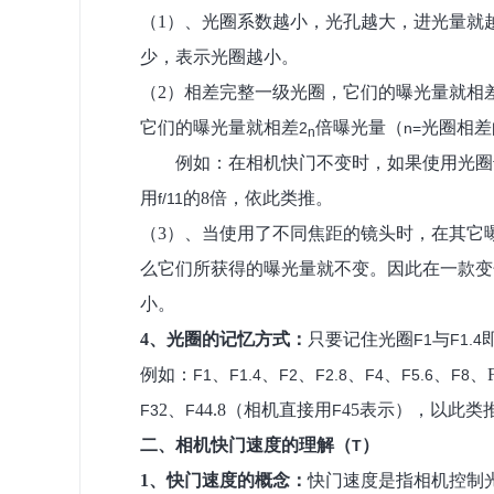
（
1
）、光圈系数越小，光孔越大，进光量就
少，表示光圈越小。
（
2
）相差完整一级光圈，它们的曝光量就相
它们的曝光量就相差
倍曝光量（
光圈相差
2
n=
n
例如：在相机快门不变时，如果使用光圈
用
的
8
倍，依此类推。
f/11
（
3
）、
当使用了不同焦距的镜头时，在其它
么它们所获得的曝光量就不变
。
因此在一款变
小。
4
、光圈的记忆方式：
只要记住光圈
与
F1
F1.4
例如：
、
、
、
、
、
、
、
F1
F1.4
F2
F2.8
F4
F5.6
F8
2
、
44.8
（相机直接用
45
表示），以此类
F3
F
F
二、相机快门速度的理解（
）
T
1
、快门速度的概念：
快门速度是指相机控制