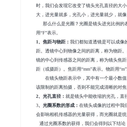
时，我们会发现它改变了镜头光孔
直径的
大小
大，进光量
就
多，光孔小，进光量就少，
就像
那么什么是光圈？光圈是镜头进光比例的
用
“
F
”表示。
1
、焦距
与物距
：
我们都知道
透镜是可以成像
距
。透镜中心到物像之间的距离
，称为
物距。
镜
的
中心到传感器之间的距离，称为镜头焦距
距（或摄距）
。
焦距用
“
mm
”表示。物距用“
m
在镜头物距
表示
中，
其中
有一个
最
小数值
该限制的距离拍摄，否则不能完成清晰的对焦
2
、光孔直径：
就是镜头中能收缩的光孔，直
3
、光圈系数
的形成
：
在镜头成像的过程中我
会影响相机传感器的光量获得，而光圈就是统
通过光圈系数的
获得
，我们会得到以下结论