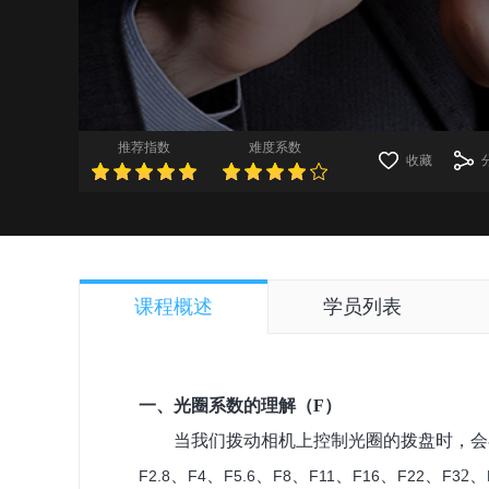
推荐指数
难度系数
收藏
课程概述
学员列表
一、光圈系数的理解
（
F
）
当我们
拨动
相机上
控制光圈的拨盘时，
会
、
、
、
、
、
、
、
2
、
F2.8
F4
F5.6
F8
F11
F16
F22
F3