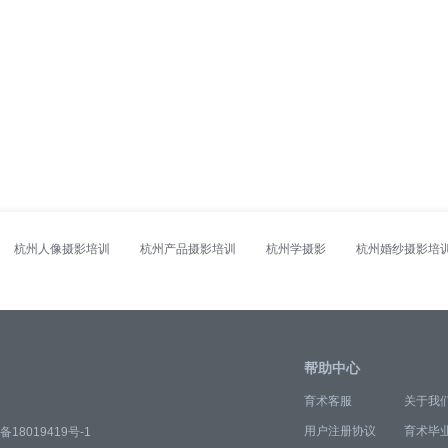
杭州人像摄影培训
杭州产品摄影培训
杭州学摄影
杭州婚纱摄影培
帮助中心
育术客服
关于我
用户注册协议
育术毕
备18019419号-1