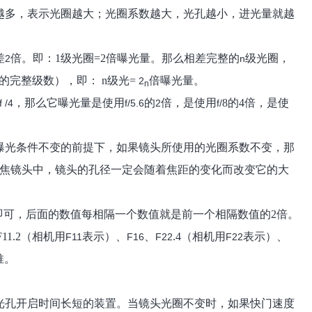
越多，表示光圈越大；光圈系数越大，光孔越小，进光量就越
差
倍。即：
1
级光圈
=2
倍曝光量。那么相差完整的
级光圈，
2
n
的完整级数），即：
n
级光
=
倍曝光量。
2
n
，那么它曝光量是使用
的
倍，是使用
8
的
4
倍，是使
f /4
f/5.6
2
f/
曝光条件不变的前提下，如果镜头所使用的光圈系数不变，那
焦镜头中，镜头的孔径一定会随着焦距的变化而改变它的大
即可，后面的数值每相隔一个数值就是前一个相隔数值的
2
倍。
F11.2
（相机用
表示）、
、
.4
（相机用
表示）、
F11
F16
F22
F22
推。
光孔开启时间长短的装置。当镜头光圈不变时，如果快门速度